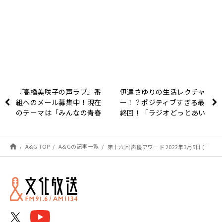
『高橋美咲子の声ラブ』番
伊達さゆりの生活レクチャ
組へのメール募集中！現在
ー！？ポジティブすぎる最
のテーマは「みんなの青春
終回！「ラジオどっとあい
話！」
伊達さゆりの伊達ちゃんは
伊達じゃない！！！」1月
21日配信分
A&G TOP
A&Gの記事一覧
第十六回 声優アワード 2022年3月5日 (土) 受賞者発表番組の放送が決定！！