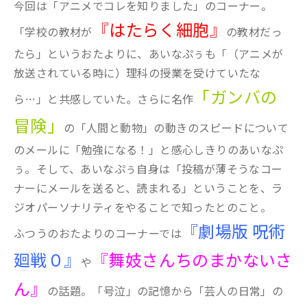
今回は「アニメでコレを知りました」のコーナー。
『はたらく細胞』
「学校の教材が
の教材だっ
たら」というおたよりに、あいなぷぅも「（アニメが
放送されている時に）理科の授業を受けていたな
「ガンバの
ら…」と共感していた。さらに名作
冒険」
の「人間と動物」の動きのスピードについて
のメールに「勉強になる！」と感心しきりのあいなぷ
ぅ。そして、あいなぷぅ自身は「投稿が薄そうなコー
ナーにメールを送ると、読まれる」ということを、ラ
ジオパーソナリティをやることで知ったとのこと。
『劇場版 呪術
ふつうのおたよりのコーナーでは
廻戦０』
『舞妓さんちのまかないさ
や
ん』
の話題。「号泣」の記憶から「芸人の日常」の