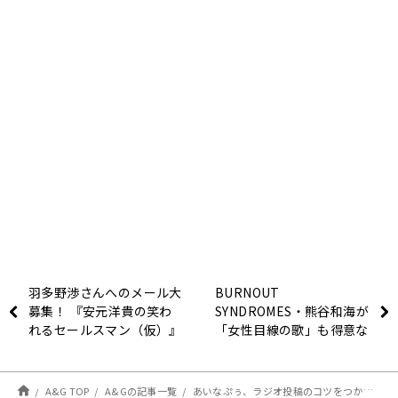
羽多野渉さんへのメール大
BURNOUT
募集！ 『安元洋貴の笑わ
SYNDROMES・熊谷和海が
れるセールスマン（仮）』
「女性目線の歌」も得意な
理由が判明！キミまち！２
月２６日レポート
A&G TOP
A&Gの記事一覧
あいなぷぅ、ラジオ投稿のコツをつかむ！？