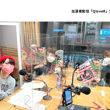
出演者
配信「QloveR」