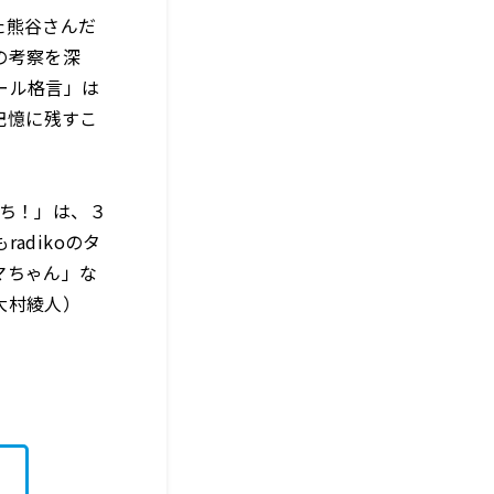
た熊谷さんだ
の考察を深
ール格言」は
記憶に残すこ
まち！」は、３
adikoのタ
マちゃん」な
大村綾人）