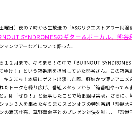
土曜日）夜の７時から生放送の「A&Gリクエストアワー阿澄
RNOUT SYNDROMESのギター＆ボーカル、熊
ンマンツアーなどについて語った。
１２月まで、キミまち！の中で「BURNOUT SYNDROMES
てゆけ！」という箱番組を担当していた熊谷さん。この箱番
、キミまち！本編にゲスト出演した際、軽妙かつ深いアニメ
れたトークを繰り広げ、番組スタッフから「箱番組やってみ
と。即「ぜひ！」と返事したことで箱番組は実現。さらに、
シャン３人を集めたキミまちスピンオフの特別番組「珍獣大
ンの渡辺壮亮、草野華余子とのプレゼン対決を制し、「珍獣