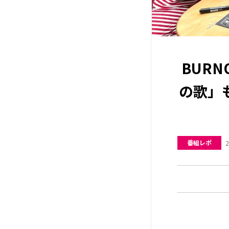
BURN
の歌」
番組レポ
2