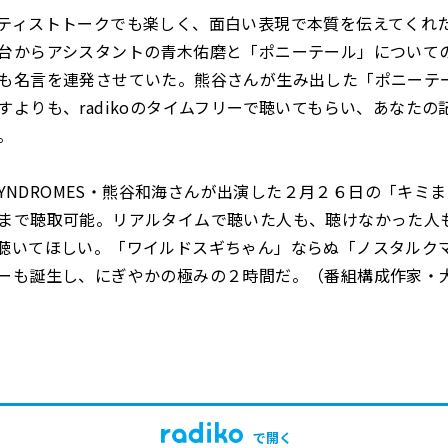
ティストトークでも楽しく、面白い表現で本質を伝えてくれ
台からアシスタントの青木佑磨と「ポニーテール」について
も名言を連発させていた。熊谷さんが生み出した「ポニーテ
すよりも、radikoのタイムフリーで聴いてもらい、あなたの
。
 SYNDROMES・熊谷和海さんが出演した２月２６日の「キミ
まで聴取可能。リアルタイムで聴いた人も、聴けなかった人もr
聴いてほしい。「ワイルドスギちゃん」ならぬ「ノスタルク
ーも誕生し、にぎやかの極みの２時間だ。（番組構成作家・
で開く