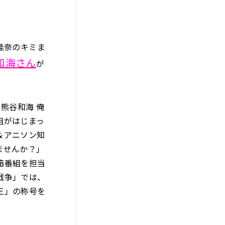
佳奈のキミま
谷和海さん
が
 熊谷和海 俺
組がはじまっ
＆アニソン知
ませんか？」
箱番組を担当
戦争」では、
王」の称号を