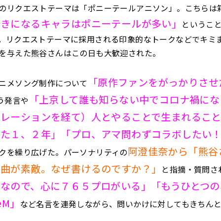
のリクエストテーマは「ポニーテールアニソン」。こちらは
好きになるキャラはポニーテールが多い」
というこ
。リクエストテーマに採用される印象的なトークなどでキミ
を与えた熊谷さんはこの日も大歓迎された。
「原作ファンをがっかりさせ
ニメソング制作について
「上京して誰も知らない中でコロナ禍にな
う発言や
ボレーションを経て）人とやることで生まれるこ
いた１、２年」「プロ、アマ問わずコラボしたい
阿澄佳奈から「熊谷
クを繰り広げた。パーソナリティの
の曲が素敵。なぜ書けるのですか？」
と指摘・質問さ
身なので、心に７６５プロがいる」「もうひとつの
eM」
など名言を連発しながら、問いかけに対してもきちん