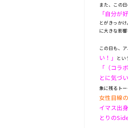
また、この日
「自分が
とがきっかけ
に大きな影響
この日も、ア
い！」
とい
「（コラ
とに気づ
象に残るトー
女性目線
イマス出
とりのSid