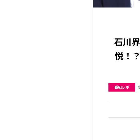
石川
悦！？
番組レポ
3