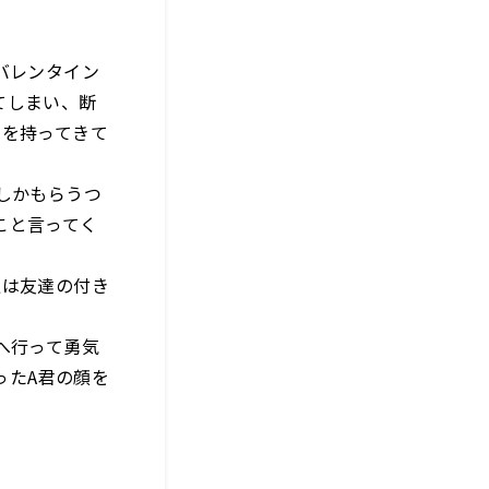
バレンタイン
てしまい、断
コを持ってきて
しかもらうつ
こと言ってく
私は友達の付き
へ行って勇気
ったA君の顔を