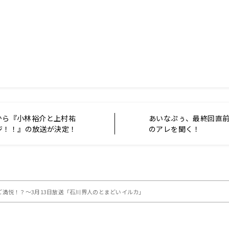
)から『小林裕介と上村祐
あいなぷぅ、最終回直
ジ！！』の放送が決定！
のアレを聞く！
満悦！？～3月13日放送「石川界人のとまどいイルカ」