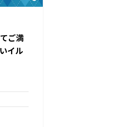
てご満
どいイル