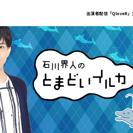
出演者
配信「QloveR」