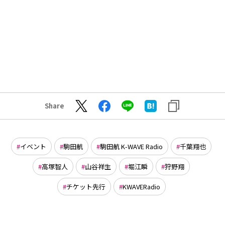
Share
イベント
駒田航
駒田航 K-WAVE Radio
千葉翔也
高塚智人
山谷祥生
堀江瞬
狩野翔
チケット先行
KWAVERadio