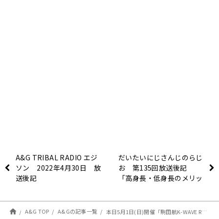
A&G TRIBAL RADIO エジ
だいたいにじさんじのらじ
ソン 2022年4月30日 放
お 第135回放送後記
送後記
「高身長・低身長のメリッ
ト、デメリットは？」
A&G TOP
A&Gの記事一覧
本日5月1日(日)開催「駒田航K-WAVE Radio」3周年記念イベント。当日券も発売！ゲストは第一部狩野翔、山谷祥生、第二部高塚智人、千葉翔也、堀江瞬