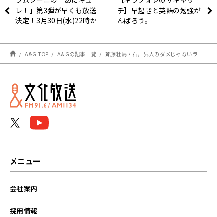
ラムシーニの「あにキュ
【キラフォレのザキャッ
レ！」第3弾が早くも放送
チ】早起きと英語の勉強が
決定！3月30日(水)22時か
んばろう。
ら！
A&G TOP
A&Gの記事一覧
斉藤壮馬・石川界人のダメじゃないラジオ #208 放送後記
メニュー
会社案内
採用情報