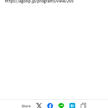
https://agonp.jp/programs/view/205
Share