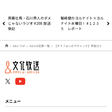
斉藤壮馬・石川界人のダメ
鷲崎健のヨルナイト×ヨル
じゃないラジオ #208 放送
ナイト水曜日！ #１２３
後記
５ レポート
A&G TOP
A&Gの記事一覧
【キラフォレのザキャッチ】早起きと英語の勉強がんばろう。
メニュー