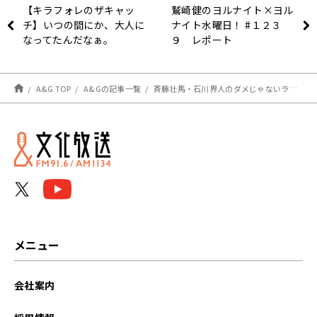
【キラフォレのザキャッ
鷲崎健のヨルナイト×ヨル
チ】いつの間にか、大人に
ナイト水曜日！ #１２３
なってたんだなぁ。
９ レポート
A&G TOP
A&Gの記事一覧
斉藤壮馬・石川界人のダメじゃないラジオ #209 放送後記
メニュー
会社案内