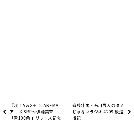
『超！A＆G＋ × ABEMA
斉藤壮馬・石川界人のダメ
アニメ SRP～伊藤美来
じゃないラジオ #209 放送
「青100色 」リリース記念
後記
SP～』放送決定！＆メー
ル大募集！