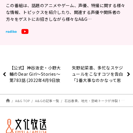
この番組は、話題のアニメやゲーム、声優、特撮に関する様々
な情報、トピックスを紹介したり、関連する声優や関係者の
方々をゲストにお招きしながら様々なA&G…
【公式】神谷浩史・小野大
矢野妃菜喜、多忙なスケジ
輔のDear Girl〜Stories〜
ュールをこなすコツを告白
第783話 (2022年4月9日放
「1番大事なのかなって思
送分)
う」 ～4月7日
「超!A&G+マンスリースペ
シャル 矢野妃菜喜のひな
A&G TOP
A&Gの記事一覧
石谷春貴、地元・宮崎トークが炸裂！「○○は家に絶対あります」～4月9 日「安元洋貴の笑われるセールスマン（仮）」
きけ」