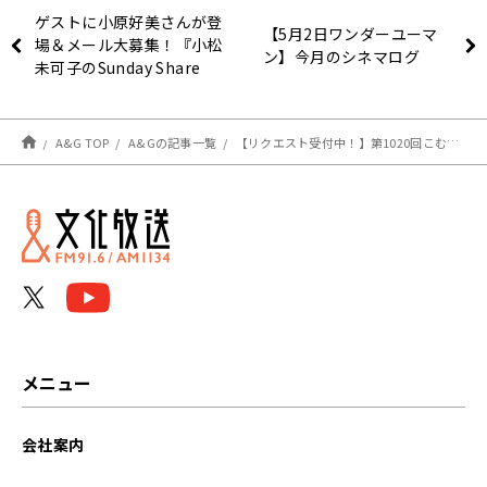
ゲストに小原好美さんが登
【5月2日ワンダーユーマ
場＆メール大募集！『小松
ン】今月のシネマログ
未可子のSunday Share
Night』
A&G TOP
A&Gの記事一覧
【リクエスト受付中！】第1020回こむちゃーと振り返り＆第1021回注目楽曲紹介
メニュー
会社案内