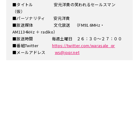
■タイトル 安元洋貴の笑われるセールスマン
（仮）
■パーソナリティ 安元洋貴
■放送媒体 文化放送 （FM91.6MHz・
AM1134kHz ＋ radiko）
■放送時間 毎週土曜日 ２６：３０～２７：００
■番組Twitter
https://twitter.com/warasale_qr
■メールアドレス
ws@joqr.net