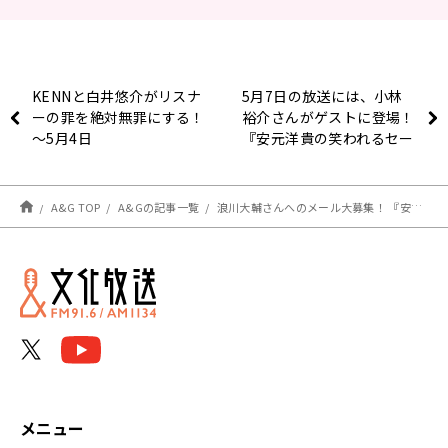
KENNと白井悠介がリスナ
5月7日の放送には、小林
ーの罪を絶対無罪にする！
裕介さんがゲストに登場！
～5月4日
『安元洋貴の笑われるセー
「BUSTAFELLOWS
ルスマン（仮）』
RADIO」
A&G TOP
A&Gの記事一覧
浪川大輔さんへのメール大募集！ 『安元洋貴の笑われるセールスマン（仮）』
メニュー