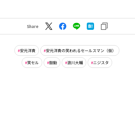
Share
安元洋貴
安元洋貴の笑われるセールスマン（仮）
笑セル
鼓動
浪川大輔
ニジスタ