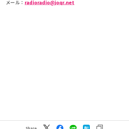
メール：
radioradio@joqr.net
Share