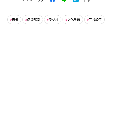
声優
伊福部崇
ラジオ
文化放送
三谷綾子