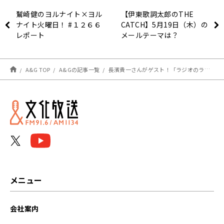
鷲崎健のヨルナイト×ヨル
【伊東歌詞太郎のTHE
ナイト火曜日！ #１２６６
CATCH】5月19日（木）の
レポート
メールテーマは？
A&G TOP
A&Gの記事一覧
長濱貴一さんがゲスト！「ラジオのラジオ」
メニュー
会社案内