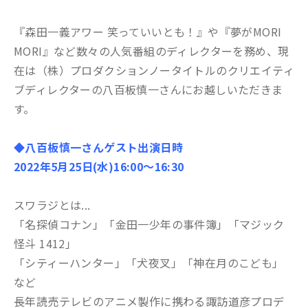
『森田一義アワー 笑っていいとも！』や『夢がMORI
MORI』など数々の人気番組のディレクターを務め、現
在は（株）プロダクションノータイトルのクリエイティ
ブディレクターの八百板慎一さんにお越しいただきま
す。
◆八百板慎一さんゲスト出演日時
2022年5月25
日(水)16:00〜16:30
スワラジとは...
「名探偵コナン」「金田一少年の事件簿」「マジック
怪斗 1412」
「シティーハンター」「犬夜叉」「神在月のこども」
など
長年読売テレビのアニメ製作に携わる諏訪道彦プロデ