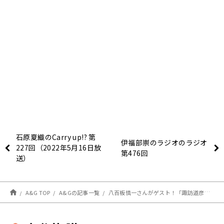
石原夏織のCarry up!? 第
伊福部崇のラジオのラジオ
227回（2022年5月16日放
第476回
送）
A&G TOP
A&Gの記事一覧
八百板慎一さんがゲスト！「諏訪道彦のスワラジ」