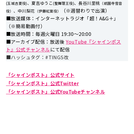
、夏吉ゆうこ
、長谷川里桃
(玉城杏夏役)
(聖舞理王役)
（祇園寺雪音
（※週替わりで出演）
、中川梨花
役）
（伊藤紅葉役）
■放送媒体：インターネットラジオ「超！A&G＋」
（※簡易動画付）
■放送時間：毎週火曜日 19:30～20:00
■アーカイブ配信：放送後
YouTube『シャインポス
ト』公式チャンネル
にて配信
■ハッシュタグ：#TINGS改
「シャインポスト」公式サイト
「シャインポスト」公式Twitter
「シャインポスト」公式YouTubeチャンネル