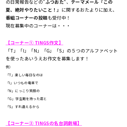
の日常報告などの”
ふつおた
“、
テーマメール『この
夏、絶対やりたいこと！』
に関するおたよりに加え、
番組コーナーの投稿
も受付中！
現在募集中のコーナーは・・・
【コーナー① TINGS作文】
「T」「I」「N」「G」「S」の５つのアルファベット
を使ったあいうえお作文を募集します！
例）
「T」楽しい毎日なのは
「I」いつもの電車で
「N」にっこり笑顔の
「G」学生鞄を持った君と
「S」すれ違えるから
【コーナー② TINGSの名台詞劇場】