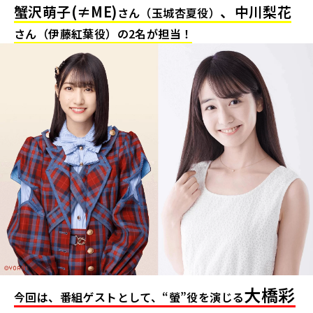
蟹沢萌子(≠ME)
、
中川梨花
さん（玉城杏夏役）
さん（伊藤紅葉役）の2名が担当！
大橋彩
今回は、番組ゲストとして、“螢”役を演じる