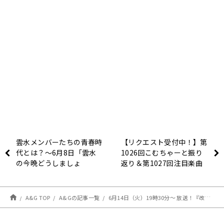
雲水メンバーたちの青春時
【リクエスト受付中！】第
代とは？〜6月8日「雲水
1026回こむちゃーと振り
の今晩どうしましょ
返り＆第1027回注目楽曲
う！？」
紹介
A&G TOP
A&Gの記事一覧
6月14日（火）19時30分～ 放送！『改めましてTINGSです！』#21