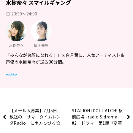
水樹奈々 スマイルギャング
日 23:30～24:00
水樹奈々
福圓美里
「みんなが笑顔になれる！」を合言葉に、人気アーティスト＆
声優の水樹奈々が送る30分間。
【メール大募集】7月5日
STATION IDOL LATCH! 駅
放送の「サマータイムレン
前広場 -radio & drama-
ダRadio」に南方ひづる役
#2 ドラマ 第1話『変革
の日笠陽子さんが登場！
の足音』（2022年6月28日