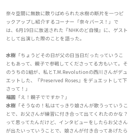
奈々空間に無数に散りばめられた水樹の断片を一つピ
ックアップし紹介するコーナー「奈々バース！」で
は、6月19日に放送された『NHKのど自慢』に、ゲスト
として出演した際のことを語った。
水樹
「ちょうどその日が父の日当日だったっていうこ
ともあって、親子で参戦してくださってる方もいて。そ
のうちの1組が、私とT.M.Revolutionの西川さんがデュ
エットした、『Preserved Roses』をデュエットして下
さって！」
福圓
「え！親子でですか？」
水樹
「そうなの！私はてっきり娘さんが歌うっていうこ
とで、お父さんが練習に付き合って出てくれたのかな？
って思ってたんだけど、インタビューをしたらお父さん
が出たいっていうことで、娘さんが付き合ってあげたら