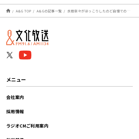
更新）
A&G TOP
A&Gの記事一覧
水樹奈々がほっこりしたのど自慢での出来事とは？〜6月26日「水樹奈々 スマイルギャング」
メニュー
会社案内
採用情報
ラジオCMご利用案内