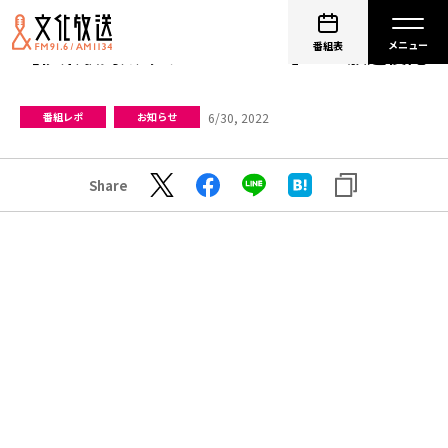
番組表
【伊東歌詞太郎のTHE CATCH】#92放送後記
6/30, 2022
番組レポ
お知らせ
Share