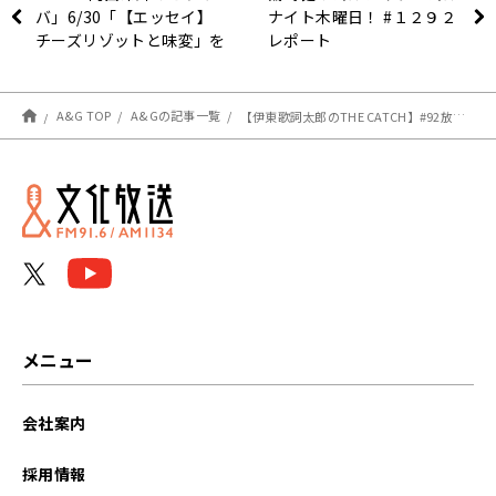
バ」6/30「【エッセイ】
ナイト木曜日！ #１２９２
チーズリゾットと味変」を
レポート
更新しました
A&G TOP
A&Gの記事一覧
【伊東歌詞太郎のTHE CATCH】#92放送後記
メニュー
会社案内
採用情報