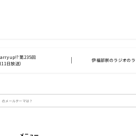
ry up!? 第235回
伊福部崇のラジオのラ
月11日放送）
（木）のメールテーマは？
メニュー