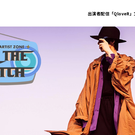
出演者
配信「QloveR」