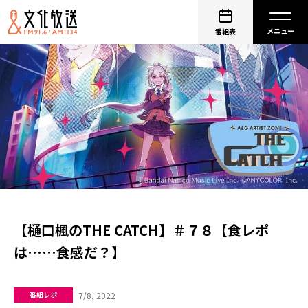
番組表
【樋口楓のTHE CATCH】＃７８【食レポ
は……食感だ？】
7/8, 2022
番組レポ