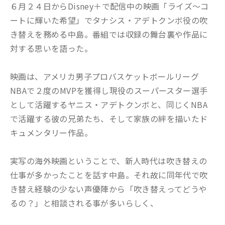
６月２４日からDisney＋で配信中の映画「ライズ～コ
ートに輝いた希望」でタナシス・アデトクンボ役の吹
き替えを務める中島。番組では収録の舞台裏や作品に
対する思いを語った。
映画は、アメリカ男子プロバスケットボールリーグ
NBAで２度のMVPを獲得し現役のスーパースター選手
として活躍するヤニス・アデトクンボと、同じくNBA
で活躍する彼の兄弟たち、そして家族の絆を描いたド
キュメンタリー作品。
実写の海外映画ということで、新人時代は吹き替えの
仕事が多かったことを話す中島。それ故に同年代で吹
き替え経験の少ない声優陣から「吹き替えってどうや
るの？」と相談される事が多いらしく、