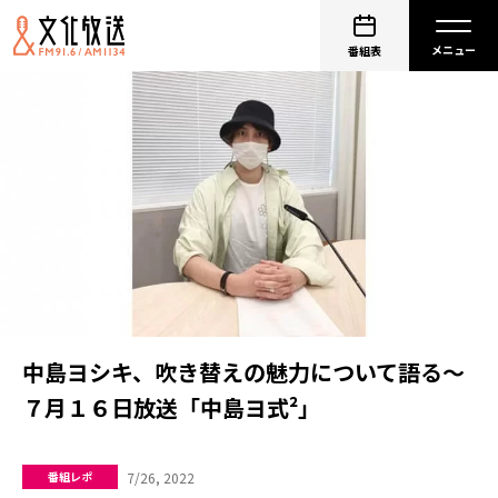
番組表
中島ヨシキ、吹き替えの魅力について語る～
７月１６日放送「中島ヨ式²」
7/26, 2022
番組レポ