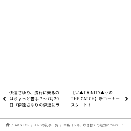
伊達さゆり、流行に乗るの
【▽▲TRiNITY▲▽の
はちょっと苦手？～7月20
THE CATCH】新コーナー
日『伊達さゆりの伊達にラ
スタート！
ジオやってません！！！』
A&G TOP
A&Gの記事一覧
中島ヨシキ、吹き替えの魅力について語る～７月１６日放送「中島ヨ式²」