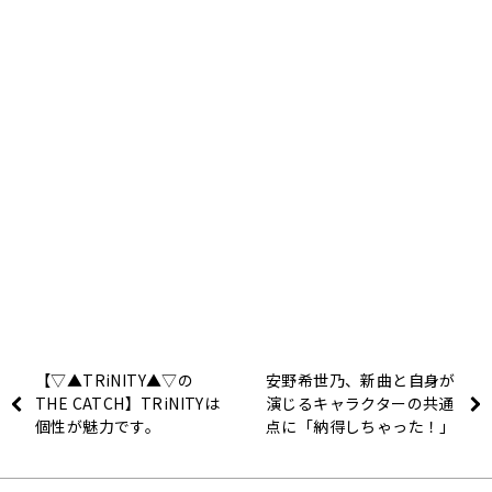
【▽▲TRiNITY▲▽の
安野希世乃、新曲と自身が
THE CATCH】TRiNITYは
演じるキャラクターの共通
個性が魅力です。
点に「納得しちゃった！」
～8月30日放送「安野希世
乃のきよなび！」