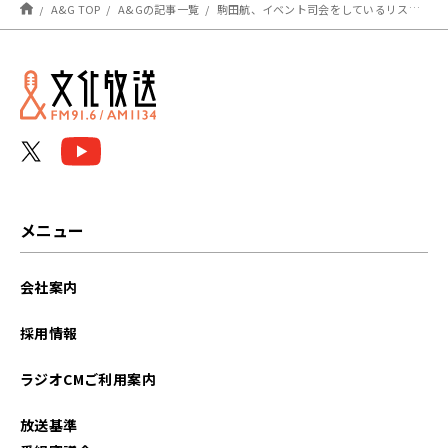
A&G TOP
A&Gの記事一覧
駒田航、イベント司会をしているリスナーにアナウンスの仕方を真剣アドバイス！～9月2日放送「駒田航 K-WAVE Radio」
メニュー
会社案内
採用情報
ラジオCMご利用案内
放送基準