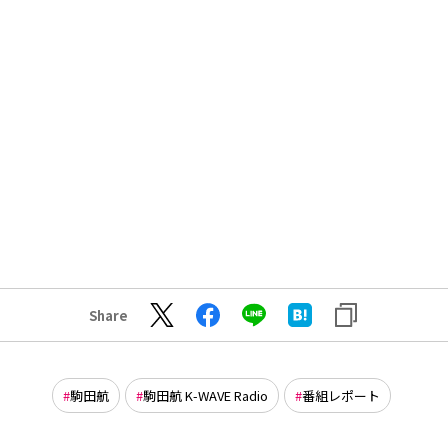
Share
駒田航
駒田航 K-WAVE Radio
番組レポート