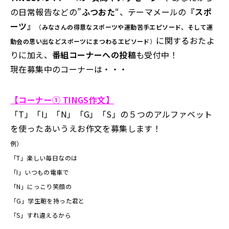
の日常報告などの”
ふつおた
“、テーマメールの
『スポ
ーツ』
（
みなさんの得意なスポーツや運動苦手エピソード、そして運
に関するおたよ
動会の思い出などスポーツにまつわるエピソード
）
りに加え、
番組コーナーへの投稿
も受付中！
現在募集中のコーナーは・・・
【コーナー① TINGS作文】
「T」「I」「N」「G」「S」の５つのアルファベット
を使ったあいうえお作文を募集します！
例）
「T」楽しい毎日なのは
「I」いつもの電車で
「N」にっこり笑顔の
「G」学生鞄を持った君と
「S」すれ違えるから