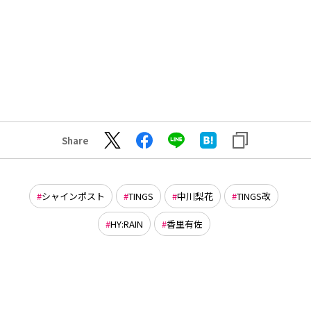
Share
シャインポスト
TINGS
中川梨花
TINGS改
HY:RAIN
香里有佐