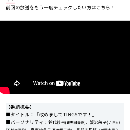
前回の放送をもう一度チェックしたい方はこちら！
【番組概要】
■タイトル：『改めましてTINGSです！』
■パーソナリティ：
鈴代紗弓
、蟹沢萌子(≠ME)
(青天国春役)
、夏吉ゆうこ
、長谷川里桃
(玉城杏夏役)
(聖舞理王役)
（祇園寺雪音