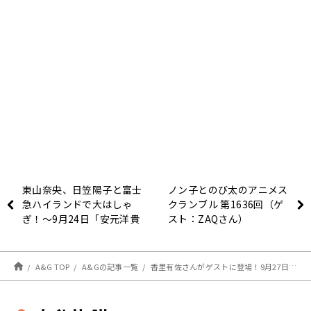
東山奈央、日笠陽子と富士
ノン子とのび太のアニメス
急ハイランドで大はしゃ
クランブル 第1636回（ゲ
ぎ！～9月24日「安元洋貴
スト：ZAQさん）
の笑われるセールスマン
（仮）」
A&G TOP
A&Gの記事一覧
香里有佐さんがゲストに登場！9月27日（火）19時30分～ 放送『改めましてTINGSです！』#36