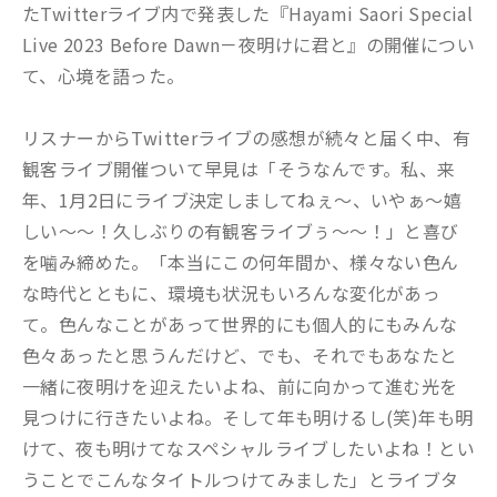
たTwitterライブ内で発表した『Hayami Saori Special
Live 2023 Before Dawn－夜明けに君と』の開催につい
て、心境を語った。
リスナーからTwitterライブの感想が続々と届く中、有
観客ライブ開催ついて早見は「そうなんです。私、来
年、1月2日にライブ決定しましてねぇ〜、いやぁ〜嬉
しい〜〜！久しぶりの有観客ライブぅ〜〜！」と喜び
を噛み締めた。「本当にこの何年間か、様々ない色ん
な時代とともに、環境も状況もいろんな変化があっ
て。色んなことがあって世界的にも個人的にもみんな
色々あったと思うんだけど、でも、それでもあなたと
一緒に夜明けを迎えたいよね、前に向かって進む光を
見つけに行きたいよね。そして年も明けるし(笑)年も明
けて、夜も明けてなスペシャルライブしたいよね！とい
うことでこんなタイトルつけてみました」とライブタ