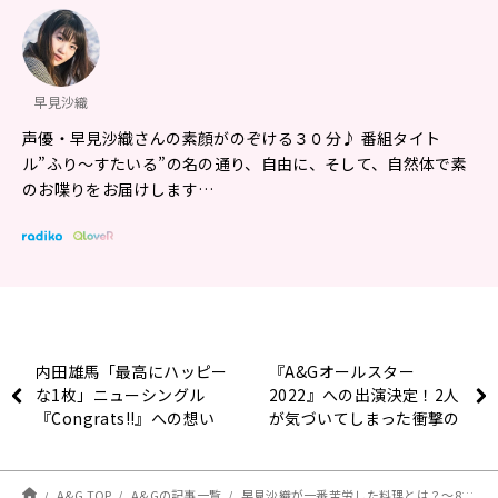
早見沙織
声優・早見沙織さんの素顔がのぞける３０分♪ 番組タイト
ル”ふり〜すたいる”の名の通り、自由に、そして、自然体で素
のお喋りをお届けします…
内田雄馬「最高にハッピー
『A&Gオールスター
な1枚」ニューシングル
2022』への出演決定！2人
『Congrats!!』への想い
が気づいてしまった衝撃の
を語る！
事実とは？ ～9月21日放送
「夕実＆梨沙のラフストー
リーは突然に」
A&G TOP
A&Gの記事一覧
早見沙織が一番苦労した料理とは？～8月14日「早見沙織のふり～すたいる♪」～