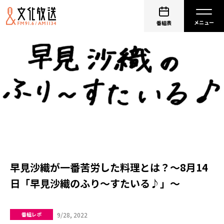
番組表
早見沙織が一番苦労した料理とは？～8月14
日「早見沙織のふり～すたいる♪」～
9/28, 2022
番組レポ