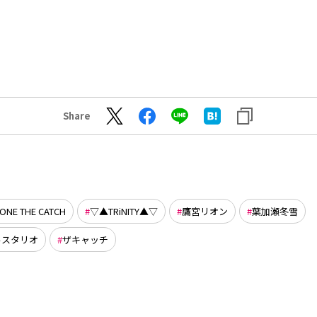
Share
ZONE THE CATCH
▽▲TRiNITY▲▽
鷹宮リオン
葉加瀬冬雪
ルスタリオ
ザキャッチ