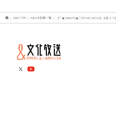
A&G TOP
A&Gの記事一覧
【▽▲TRiNITY▲▽のTHE CATCH】９