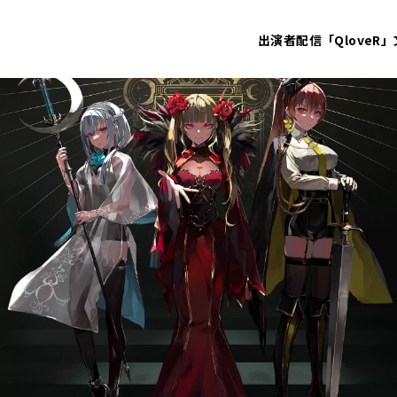
出演者
配信「QloveR」