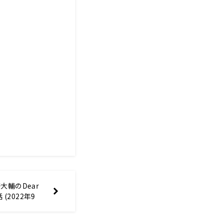
輔のDear
話 (2022年9