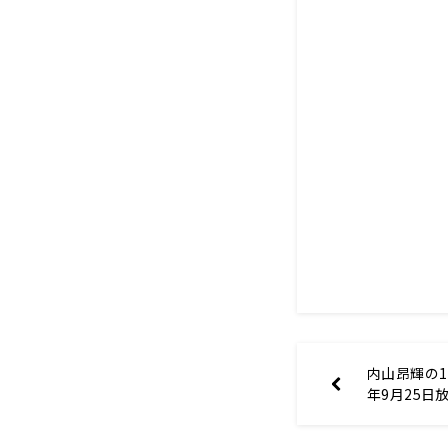
内山昂輝の1ク
年9月25日