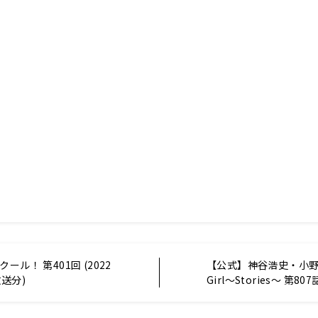
ール！ 第401回 (2022
【公式】神谷浩史・小野大
放送分)
Girl〜Stories〜 第807
月24日放送分)