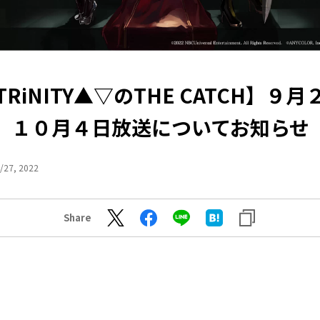
RiNITY▲▽のTHE CATCH】９
１０月４日放送についてお知らせ
/27, 2022
Share