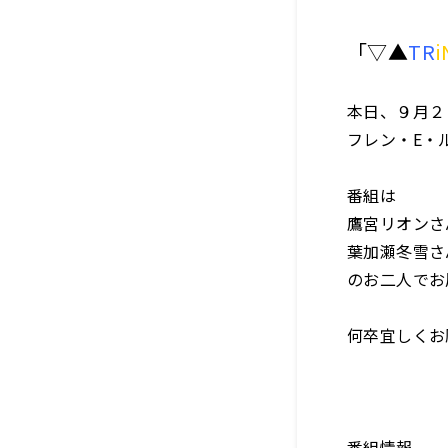
「▽▲
TR
i
本日、９月２
フレン・E・
番組は
鷹宮リオンさ
葉加瀬冬雪さ
のお二人でお
何卒宜しくお
番組情報