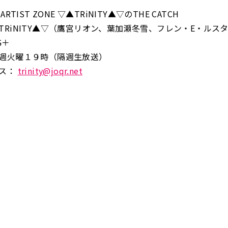
RTIST ZONE ▽▲TRiNITY▲▽のTHE CATCH
TRiNITY▲▽（鷹宮リオン、葉加瀬冬雪、フレン・E・ルス
G＋
週火曜１９時（隔週生放送）
レス：
trinity@joqr.net