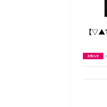
【▽▲T
お知らせ
9