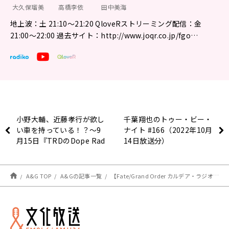
大久保瑠美
高橋李依
田中美海
地上波：土 21:10～21:20 QloveRストリーミング配信：金
21:00〜22:00 過去サイト：http://www.joqr.co.jp/fgo…
小野大輔、近藤孝行が欲し
千葉翔也のトゥー・ビー・
い車を持っている！？～9
ナイト #166（2022年10月
月15日『TRDのDope Rad
14日放送分）
Talking』
A&G TOP
A&Gの記事一覧
【Fate/Grand Order カルデア・ラジオ局 Plus】最新情報（10/21）