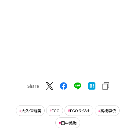
Share
大久保瑠美
FGO
FGOラジオ
高橋李依
田中美海