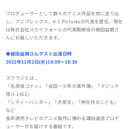
プロデューサーとして数々のアニメ作品を世に送り出
し、アニプレックス、A-1 Picturesの代表を歴任。現在
は株式会社スカイフォールの代表取締役の植田益朗さ
んにお越しいただきます。
◆植田益朗さんゲスト出演日時
2022年11月2
日(水)16:00〜16:30
スワラジとは...
「名探偵コナン」「金田一少年の事件簿」「マジック
怪斗 1412」
「シティーハンター」「犬夜叉」「神在月のこども」
など
長年読売テレビのアニメ製作に携わる諏訪道彦プロデ
ューサーがお届けする番組です。