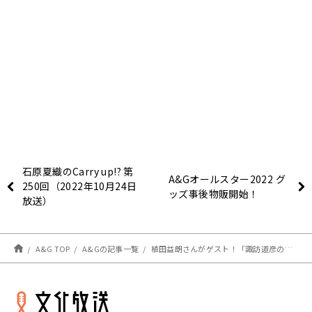
石原夏織のCarry up!? 第
A&Gオールスター2022 グ
250回（2022年10月24日
ッズ事後物販開始！
放送）
A&G TOP
A&Gの記事一覧
植田益朗さんがゲスト！「諏訪道彦のスワラジ」