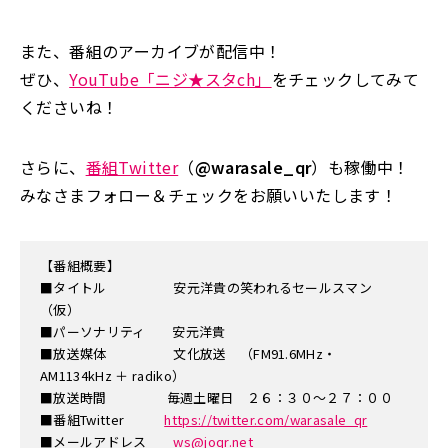
また、番組のアーカイブが配信中！
ぜひ、
YouTube「ニジ★スタch」
をチェックしてみて
くださいね！
さらに、
番組Twitter
（
@warasale_qr
）も稼働中！
みなさまフォロー＆チェックをお願いいたします！
【番組概要】
■タイトル 安元洋貴の笑われるセールスマン
（仮）
■パーソナリティ 安元洋貴
■放送媒体 文化放送 （FM91.6MHz・
AM1134kHz ＋ radiko）
■放送時間 毎週土曜日 ２６：３０～２７：００
■番組Twitter
https://twitter.com/warasale_qr
■メールアドレス
ws@joqr.net