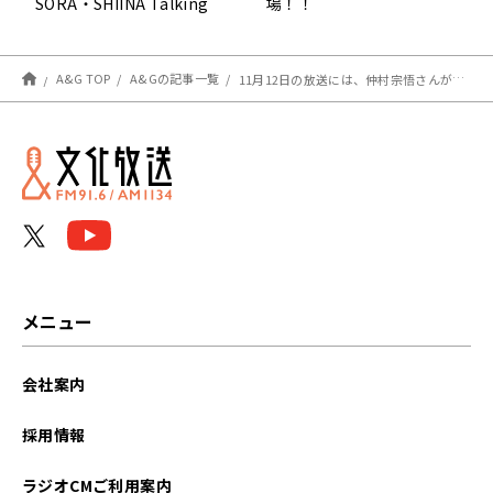
SORA・SHIINA Talking
場！！
Box』
A&G TOP
A&Gの記事一覧
11月12日の放送には、仲村宗悟さんがゲストに登場！『安元洋貴の笑われるセールスマン（仮）』
メニュー
会社案内
採用情報
ラジオCMご利用案内