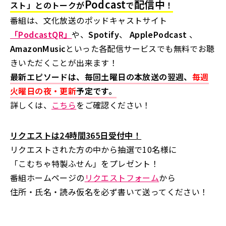
Podcast
配信中
スト」とのトークが
で
！
番組は、文化放送のポッドキャストサイト
「PodcastQR」
や、
Spotify
、
ApplePodcast
、
AmazonMusic
といった各配信サービスでも無料でお聴
きいただくことが出来ます！
最新エピソードは、毎回土曜日の本放送の翌週、
毎週
火曜日の夜・更新
予定です。
詳しくは、
こちら
をご確認ください！
リクエストは24時間365日受付中！
リクエストされた方の中から抽選で10名様に
「こむちゃ特製ふせん」をプレゼント！
番組ホームページの
リクエストフォーム
から
住所・氏名・読み仮名を必ず書いて送ってください！