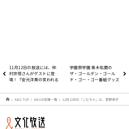
11月12日の放送には、仲
学園祭学園 青木佑磨の
村宗悟さんがゲストに登
ザ・ゴールデン・ゴール
場！『安元洋貴の笑われる
ド・ゴー・ゴー番組グッズ
セールスマン（仮）』
第1弾「ゴゴゴゴグッズ」
発売！
A&G TOP
A&Gの記事一覧
11月12日の「こむちゃ」は、宮野真守さんが登場！！