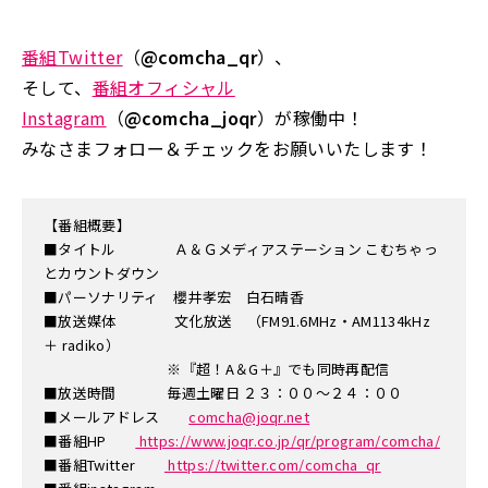
番組Twitter
（
@comcha_qr
）、
そして、
番組オフィシャル
Instagram
（
@comcha_joqr
）が稼働中！
みなさまフォロー＆チェックをお願いいたします！
【番組概要】
■タイトル Ａ＆Ｇメディアステーション こむちゃっ
とカウントダウン
■パーソナリティ 櫻井孝宏 白石晴香
■放送媒体 文化放送 （FM91.6MHz・AM1134kHz
＋ radiko）
※『超！A＆G＋』でも同時再配信
■放送時間 毎週土曜日 ２３：００～２４：００
■メールアドレス
comcha@joqr.net
■番組HP
https://www.joqr.co.jp/qr/program/comcha/
■番組Twitter
https://twitter.com/comcha_qr