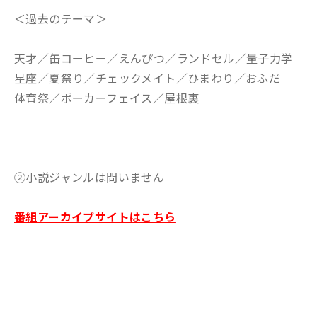
＜過去のテーマ＞
天才／缶コーヒー／えんぴつ／ランドセル／量子力学
星座／夏祭り／チェックメイト／ひまわり／おふだ
体育祭／ポーカーフェイス／屋根裏
②小説ジャンルは問いません
番組アーカイブサイトはこちら