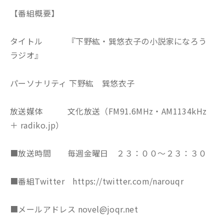
【番組概要】
タイトル 『下野紘・巽悠衣子の小説家になろう
ラジオ』
パーソナリティ 下野紘 巽悠衣子
放送媒体 文化放送（FM91.6MHz・AM1134kHz
＋ radiko.jp）
■放送時間 毎週金曜日 ２３：００～２３：３０
■番組Twitter https://twitter.com/narouqr
■メールアドレス novel@joqr.net