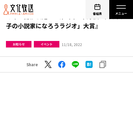
番組表
今年も開催決定！『第4回「下野紘・巽悠衣
子の小説家になろうラジオ」大賞』
11/18, 2022
お知らせ
イベント
Share