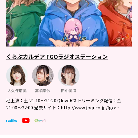
くらぶカルデア FGOラジオステーション
大久保瑠美
高橋李依
田中美海
地上波：土 21:10～21:20 QloveRストリーミング配信：金
21:00〜22:00 過去サイト：http://www.joqr.co.jp/fgo…