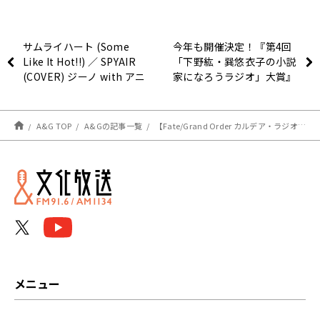
サムライハート (Some
今年も開催決定！『第4回
Like It Hot!!) ／ SPYAIR
「下野紘・巽悠衣子の小説
(COVER) ジーノ with アニ
家になろうラジオ」大賞』
ソンPARTY!（テレビアニ
メ『銀魂’』エンディング
テーマ)【歌ってみた】
A&G TOP
A&Gの記事一覧
【Fate/Grand Order カルデア・ラジオ局 Plus】最新情報（11/18）
メニュー