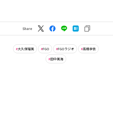
Share
大久保瑠美
FGO
FGOラジオ
高橋李依
田中美海