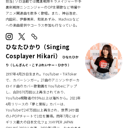
担当) ソロ活動では魔進戦隊キラメイジャーや手
裏剣戦隊ニンニンジャーのOP主題歌など特撮や
アニメ関連曲を数多く歌唱。また、神谷浩史、
内田彩、伊藤美来、和氣あずみ、Machicoなど
への楽曲提供やコーラス参加も行なっている。
ひなたひかり（Singing
Cosplayer Hikari）
ひなたひか
り（しんぎんぐ・こすぷれいやー・ひかり）
1997年4月29日生まれ。YouTuber・TikToker
で、カバーシンガー。27曲のアニソンやボーカ
ロイド曲のカバー歌動画をYouTubeにアップ
し、合計870万回以上再生されており、
YouTube視聴者の95％以上は海外から。2021年
4月リリースの「夢と葉桜」カバーは、
YouTubeで247万回以上再生され、世界14か国
のJ-POPチャートで1位を獲得。同年7月にはイ
ギリス最大の日本文化フェスHYPER JAPAN
ONLINE 2021に出演。2022年1月に、なかやまき