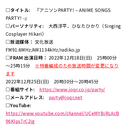
□タイトル:
『アニソンPARTY! – ANIME SONGS
PARTY! -』
□パーソナリティ:
大西洋平、ひなたひかり（Singing
Cosplayer Hikari）
□放送媒体：
文化放送
FM91.6MHz/AM1134kHz/radiko.jp
□FRAM 出演日時：
2022年12月18日(日) 25時00分
～25時15分
※特番編成のため放送時間が変更になり
ます
2022年12月25日(日) 20時30分～20時45分
□番組サイト:
https://www.joqr.co.jp/party/
□メールアドレス:
party@joqr.net
□YouTube:
https://www.youtube.com/channel/UCeMYBiRLAcB
96Klps7rC2jg