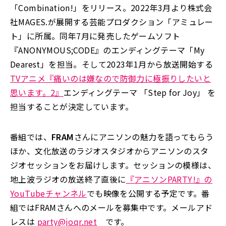
「Combination!」をリリース。2022年3月より株式会
社MAGES.が展開する芸能プロダクション「アミュレー
ト」に所属。同年7月に発売したゲームソフト
『ANONYMOUS;CODE』のエンディングテーマ「My
Dearest」を担当。そして2023年1月から放送開始する
TVアニメ『痛いのは嫌なので防御力に極振りしたいと
思います。2』
エンディングテーマ 「Step for Joy」 を
担当することが決定しています。
番組では、
FRAM
さんにアニソンの魅力を語ってもらう
ほか、文化放送のラジオスタジオからアニソンのスタ
ジオセッションをお届けします。セッションの模様は、
地上波ラジオの放送終了直後に
『アニソンPARTY!』の
YouTubeチャンネル
でも映像を公開する予定です。番
組ではFRAMさんへのメールを募集中です。メールアド
レスは
party@joqr.net
です。