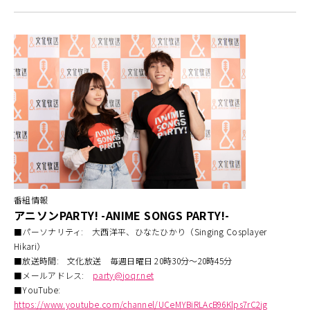
番組情報
アニソンPARTY! -ANIME SONGS PARTY!-
■パーソナリティ: 大西洋平、ひなたひかり（Singing Cosplayer
Hikari）
■放送時間: 文化放送 毎週日曜日 20時30分～20時45分
■メールアドレス:
party@joqr.net
■YouTube:
https://www.youtube.com/channel/UCeMYBiRLAcB96Klps7rC2jg