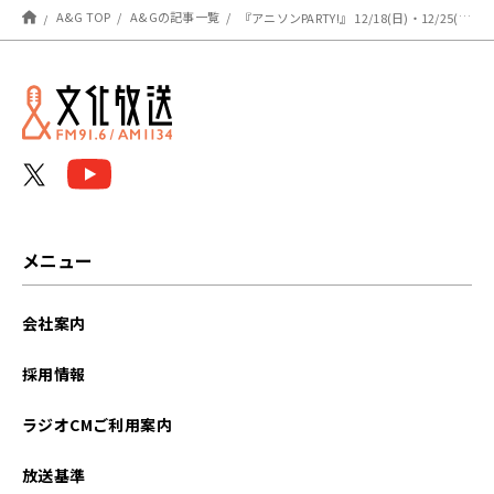
ってみた】
A&G TOP
A&Gの記事一覧
『アニソンPARTY!』 12/18(日)・12/25(日)の放送に FRAM さんのゲスト出演が決定
メニュー
会社案内
採用情報
ラジオCMご利用案内
放送基準