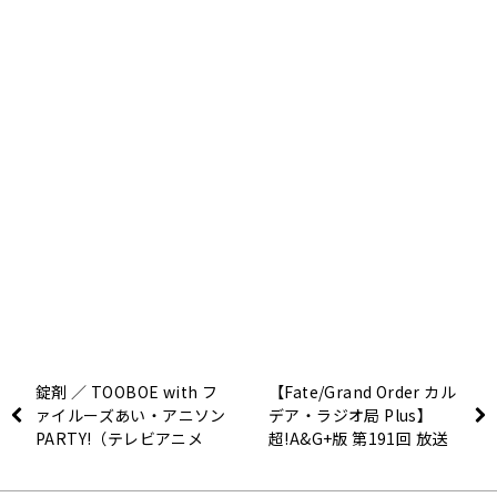
錠剤 ／ TOOBOE with フ
【Fate/Grand Order カル
ァイルーズあい・アニソン
デア・ラジオ局 Plus】
PARTY!（テレビアニメ
超!A&G+版 第191回 放送
『チェンソーマン』第4話
レポート
エンディングテーマ)【歌