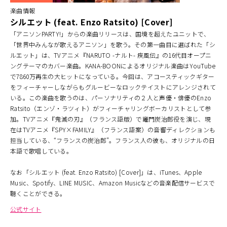
楽曲情報
シルエット (feat. Enzo Ratsito) [Cover]
「アニソンPARTY!」からの楽曲リリースは、国境を超えたユニットで、
「世界中みんなが歌えるアニソン」を歌う。その第一曲目に選ばれた「シ
ルエット」は、TVアニメ『NARUTO -ナルト- 疾風伝』の16代目オープニ
ングテーマのカバー楽曲。KANA-BOONによるオリジナル楽曲はYouTube
で7860万再生の大ヒットになっている。今回は、アコースティックギター
をフィーチャーしながらもグルービーなロックテイストにアレンジされて
いる。この楽曲を歌うのは、パーソナリティの２人と声優・俳優のEnzo
Ratsito（エンゾ・ラツィト）がフィーチャリングボーカリストとして参
加。TVアニメ『鬼滅の刃』（フランス語版）で竈門炭治郎役を演じ、現
在はTVアニメ『SPY×FAMILY』（フランス語案）の音響ディレクションも
担当している、“フランスの炭治郎”。フランス人の彼も、オリジナルの日
本語で歌唱している。
なお「シルエット (feat. Enzo Ratsito) [Cover]」は、iTunes、Apple
Music、Spotify、LINE MUSIC、Amazon Musicなどの音楽配信サービスで
聴くことができる。
公式サイト