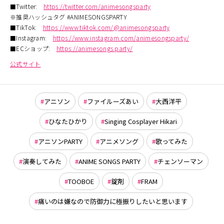
■Twitter:
https://twitter.com/animesongsparty
※推奨ハッシュタグ #ANIMESONGSPARTY
■TikTok:
https://www.tiktok.com/@animesongsparty
■Instagram:
https://www.instagram.com/animesongsparty/
■ECショップ:
https://animesongs.party/
公式サイト
アニソン
ファイルーズあい
大西洋平
ひなたひかり
Singing Cosplayer Hikari
アニソンPARTY
アニメソング
歌ってみた
演奏してみた
ANIME SONGS PARTY
チェンソーマン
TOOBOE
錠剤
FRAM
痛いのは嫌なので防御力に極振りしたいと思います