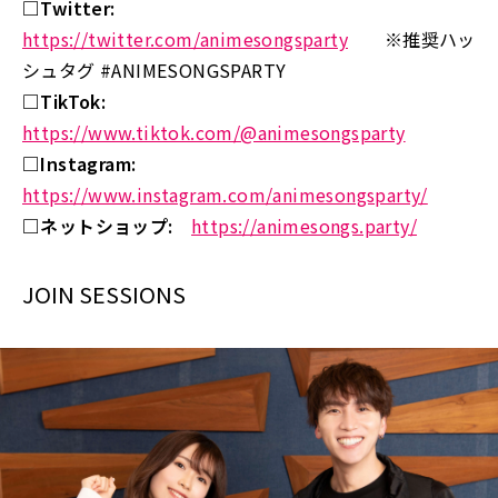
□Twitter:
https://twitter.com/animesongsparty
※推奨ハッ
シュタグ #ANIMESONGSPARTY
□TikTok:
https://www.tiktok.com/@animesongsparty
□Instagram:
https://www.instagram.com/animesongsparty/
□ネットショップ:
https://animesongs.party/
JOIN SESSIONS