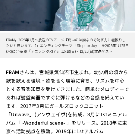
FRAM。2023年1月～放送のTVアニメ『痛いのは嫌なので防御力に極振りし
たいと思います。2』エンディングテーマ 「Step for Joy」 を2023年1月25日
(水)に発売 ※『アニソンPARTY!』 12/18(日)・12/25(日)放送ゲスト
FRAM
さんは、宮城県気仙沼市生まれ。幼少期の頃から
歌を歌える環境・歌を聴く環境に育ち、リズムを中心
とする音楽知育を受けてきました。簡単なメロディーで
あれば鍵盤楽器ですぐに弾けるなどの音感を備えてい
ます。2017年3月にガールズロックユニット
「Unwave」(アンウェイヴ)を結成、8月に1stミニアル
バム「 -Wonderful scene- 」をリリース。2018年に東
京へ活動拠点を移動。2019年に1stアルバム