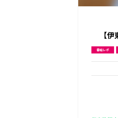
【伊東
番組レポ