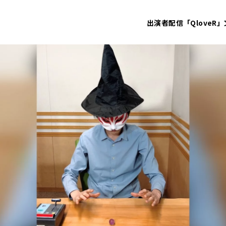
出演者
配信「QloveR」