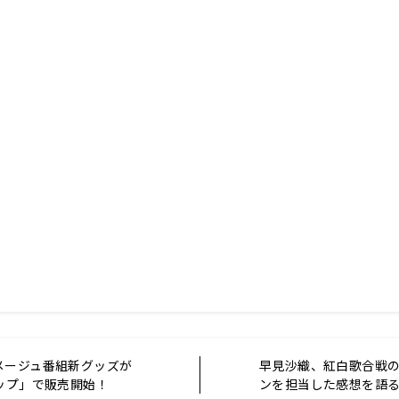
メージュ番組新グッズが
早見沙織、紅白歌合戦
ョップ」で販売開始！
ンを担当した感想を語る