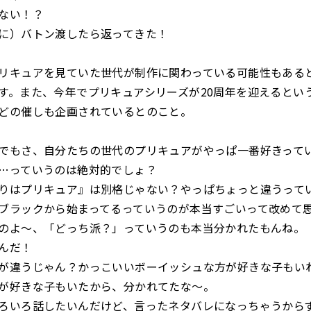
ない！？
に）バトン渡したら返ってきた！
リキュアを見ていた世代が制作に関わっている可能性もある
す。また、今年でプリキュアシリーズが20周年を迎えるとい
どの催しも企画されているとのこと。
もさ、自分たちの世代のプリキュアがやっぱ一番好きって
…っていうのは絶対的でしょ？
はプリキュア』は別格じゃない？やっぱちょっと違うって
ラックから始まってるっていうのが本当すごいって改めて
よ～、「どっち派？」っていうのも本当分かれたもんね。
んだ！
違うじゃん？かっこいいボーイッシュな方が好きな子もい
が好きな子もいたから、分かれてたな～。
いろ話したいんだけど、言ったネタバレになっちゃうから