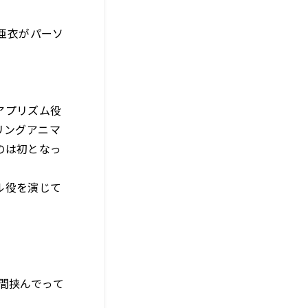
隈亜衣がパーソ
アプリズム役
リングアニマ
のは初となっ
ル役を演じて
間挟んでって