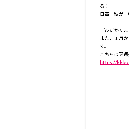
る！
日高
私が一番
『ひだかくま』
また、１月か
す。
こちらは翌週
https://kkb