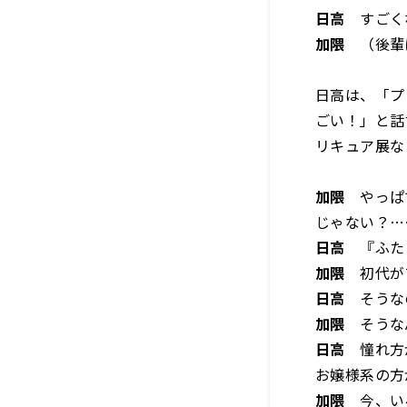
日高
すごく
加隈
（後輩
日高は、「プ
ごい！」と話
リキュア展な
加隈
やっぱで
じゃない？…
日高
『ふたり
加隈
初代がブ
日高
そうなの
加隈
そうな
日高
憧れ方が
お嬢様系の方
加隈
今、いろ