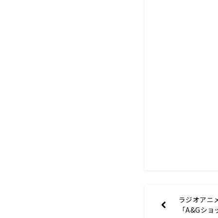
ラジオアニ
「A&Gシ