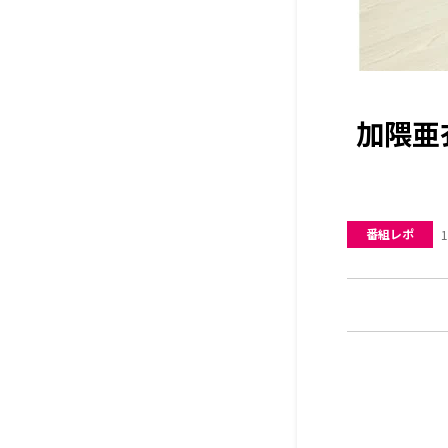
加隈亜
番組レポ
1