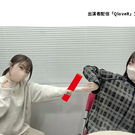
出演者
配信「QloveR」