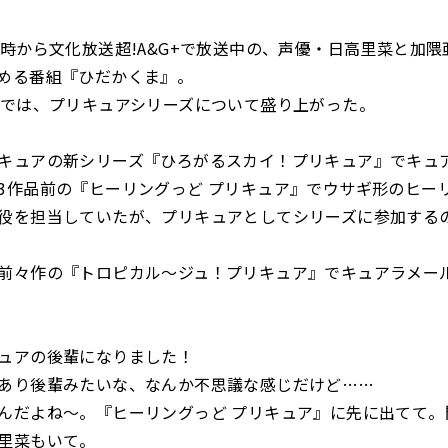
3時から文化放送超!A&G+で放送中の、声優・日高里菜と加
める番組『ひだかくま』。
送では、プリキュアシリーズについて盛り上がった。
キュアの新シリーズ『ひろがるスカイ！プリキュア』でキュ
3作品前の『ヒーリングっど プリキュア』でウサギ形のヒー
役を担当していたが、プリキュアとしてシリーズに参加する
前々作の『トロピカル～ジュ！プリキュア』でキュアラメー
ュアの後輩になりました！
り後輩みたいな、なんか不思議な感じだけど……
だよね～。『ヒーリングっど プリキュア』に先に出てて。
里菜もいて。