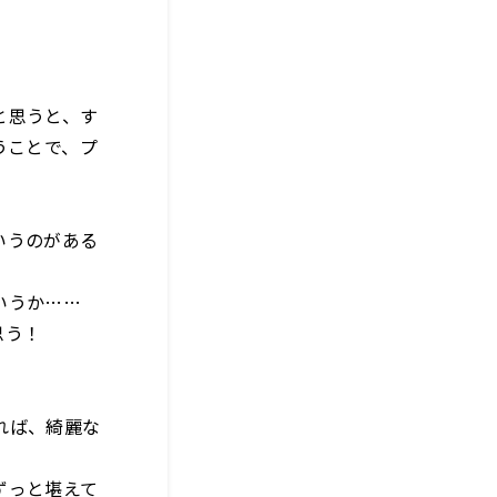
と思うと、す
うことで、プ
いうのがある
いうか……
思う！
れば、綺麗な
ずっと堪えて