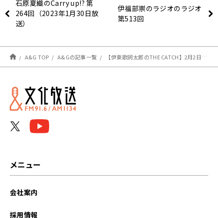
石原夏織のCarry up!? 第
伊福部崇のラジオのラジオ
264回（2023年1月30日放
第513回
送）
A&G TOP
A&Gの記事一覧
【伊東歌詞太郎のTHE CATCH】2月2日のメールテーマは？
メニュー
会社案内
採用情報