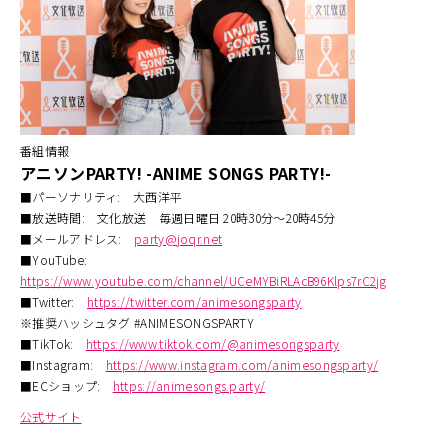
番組情報
アニソンPARTY! -ANIME SONGS PARTY!-
■パーソナリティ: 大西洋平
■放送時間: 文化放送 毎週日曜日 20時30分～20時45分
■メールアドレス:
party@joqr.net
■YouTube:
https://www.youtube.com/channel/UCeMYBiRLAcB96Klps7rC2jg
■Twitter:
https://twitter.com/animesongsparty
※推奨ハッシュタグ #ANIMESONGSPARTY
■TikTok:
https://www.tiktok.com/@animesongsparty
■Instagram:
https://www.instagram.com/animesongsparty/
■ECショップ:
https://animesongs.party/
公式サイト