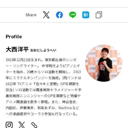
Share
Profile
大西洋平
おおにしようへい
1983年12月22日生まれ。東京都出身のシンガ
ー・ソングライター。 中学時代よりピアノとギ
ターを始め、20歳からソロ活動を開始し、 2013
年にミラクルチンパンジーを結成。(同バンドは
2022年 TVアニメ『佐々木と宮野』OP主題歌を
担当) ソロ活動では魔進戦隊キラメイジャーや手
裏剣戦隊ニンニンジャーのOP主題歌など特撮や
アニメ関連曲を数多く歌唱。また、神谷浩史、
内田彩、伊藤美来、和氣あずみ、Machicoなど
への楽曲提供やコーラス参加も行なっている。