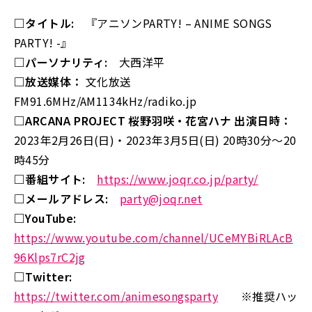
□タイトル:
『アニソンPARTY! – ANIME SONGS
PARTY! -』
□パーソナリティ:
大西洋平
□放送媒体：
文化放送
FM91.6MHz/AM1134kHz/radiko.jp
□ARCANA PROJECT 桜野羽咲・花宮ハナ 出演日時：
2023年2月26日(日)・2023年3月5日(日) 20時30分～20
時45分
□番組サイト:
https://www.joqr.co.jp/party/
□メールアドレス:
party@joqr.net
□YouTube:
https://www.youtube.com/channel/UCeMYBiRLAcB
96Klps7rC2jg
□Twitter:
https://twitter.com/animesongsparty
※推奨ハッ