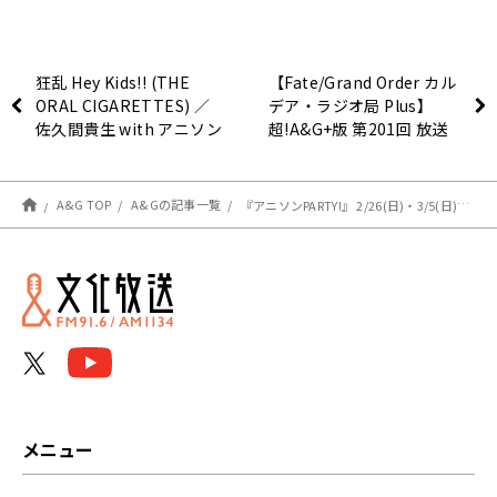
狂乱 Hey Kids!! (THE
【Fate/Grand Order カル
ORAL CIGARETTES) ／
デア・ラジオ局 Plus】
佐久間貴生 with アニソン
超!A&G+版 第201回 放送
PARTY!（TVアニメ『ノラ
レポート
ガミ ARAGOTO』オープニ
ングテーマ)【歌ってみ
A&G TOP
A&Gの記事一覧
『アニソンPARTY!』 2/26(日)・3/5(日)の放送に「ARCANA PROJECT」の桜野羽咲・花宮ハナ が決定 文化放送スタジオから世界に向けてスタジオセッションをお届け
た】
メニュー