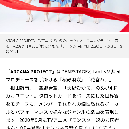
ARCANA PROJECT。TVアニメ『もののがたり』オープニングテーマ 「恋
衣」を2023年1月25日(水)に発売 ※『アニソンPARTY!』 2/26(日)・3/5(日) 放
送ゲスト
「ARCANA PROJECT」
はDEARSTAGEとLantisが共同
プロデュースを手掛ける「桜野羽咲」「花宮ハナ」
「相田詩音」「空野青空」「天野ひかる」の5人組ボー
カルユニット。タロットカードをベースにした世界観
をモチーフに、メンバーそれぞれの個性溢れるボーカ
ルとパフォーマンスで様々なジャンルの楽曲を表現し
ます。2020年9月にTVアニメ『モンスター娘のお医者
さん』OP主題歌「カンパネラ響く空で」にてデビュ