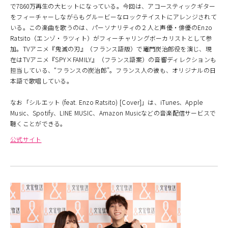
で7860万再生の大ヒットになっている。今回は、アコースティックギター
をフィーチャーしながらもグルービーなロックテイストにアレンジされて
いる。この楽曲を歌うのは、パーソナリティの２人と声優・俳優のEnzo
Ratsito（エンゾ・ラツィト）がフィーチャリングボーカリストとして参
加。TVアニメ『鬼滅の刃』（フランス語版）で竈門炭治郎役を演じ、現
在はTVアニメ『SPY×FAMILY』（フランス語案）の音響ディレクションも
担当している、“フランスの炭治郎”。フランス人の彼も、オリジナルの日
本語で歌唱している。
なお「シルエット (feat. Enzo Ratsito) [Cover]」は、iTunes、Apple
Music、Spotify、LINE MUSIC、Amazon Musicなどの音楽配信サービスで
聴くことができる。
公式サイト