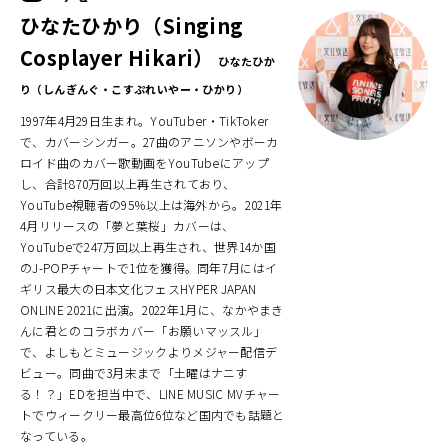
ひなたひかり（Singing
Cosplayer Hikari）
ひなたひか
り（しんぎんぐ・こすぷれいやー・ひかり）
1997年4月29日生まれ。YouTuber・TikToker
で、カバーシンガー。27曲のアニソンやボーカ
ロイド曲のカバー歌動画をYouTubeにアップ
し、合計870万回以上再生されており、
YouTube視聴者の95％以上は海外から。2021年
4月リリースの「夢と葉桜」カバーは、
YouTubeで247万回以上再生され、世界14か国
のJ-POPチャートで1位を獲得。同年7月にはイ
ギリス最大の日本文化フェスHYPER JAPAN
ONLINE 2021に出演。2022年1月に、なかやまき
んに君とのコラボカバー「お願いマッスル」
で、よしもとミュージックよりメジャー配信デ
ビュー。同曲で3月末まで「土曜はナニす
る！？」EDを担当中で、LINE MUSIC MVチャー
トでウィークリー最高位6位など国内でも話題と
なっている。