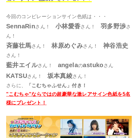
今回のコンピレーションサイン色紙は・・・
SennaRin
小林愛香
羽多野渉
さん！
さん！
さ
ん！
斉藤壮馬
林原めぐみ
神谷浩史
さん！
さん！
さん！
藍井エイル
angela
astuko
さん！
の
さん
KATSU
坂本真綾
さん！
さん！
さらに、
「こむちゃふせん」付き！
"こむちゃ"ならではの超豪華な激レアサイン色紙を5名
様にプレゼント！