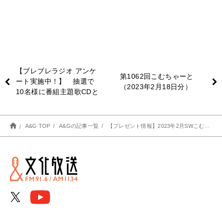
【ブレブレラジオ アンケ
第1062回こむちゃーと
ート実施中！】 抽選で
（2023年2月18日分）
10名様に番組主題歌CDと
ステッカーが当たる！
A&G TOP
A&Gの記事一覧
【プレゼント情報】2023年2月SWこむちゃコンピレーションサイン色紙プレゼント企画