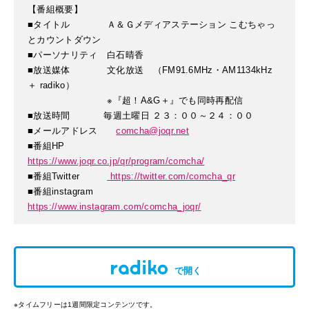
【番組概要】
■タイトル Ａ＆Ｇメディアステーション こむちゃっ
とカウントダウン
■パーソナリティ 白石晴香
■放送媒体 文化放送 （FM91.6MHz・AM1134kHz
＋ radiko）
※『超！A&G＋』でも同時再配信
■放送時間 毎週土曜日 ２３：００～２４：００
■メールアドレス
comcha@joqr.net
■番組HP
https://www.joqr.co.jp/qr/program/comcha/
■番組Twitter
https://twitter.com/comcha_qr
■番組instagram
https://www.instagram.com/comcha_joqr/
で開く
※タイムフリーは1週間限定コンテンツです。