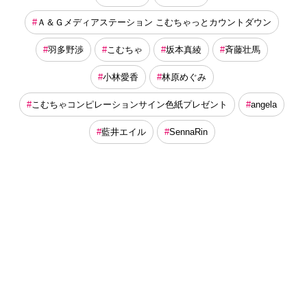
Ａ＆Ｇメディアステーション こむちゃっとカウントダウン
羽多野渉
こむちゃ
坂本真綾
斉藤壮馬
小林愛香
林原めぐみ
こむちゃコンピレーションサイン色紙プレゼント
angela
藍井エイル
SennaRin