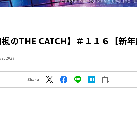
楓のTHE CATCH】＃１１６【新
/7, 2023
Share