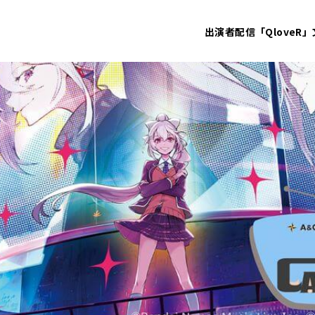
出演者
配信「QloveR」