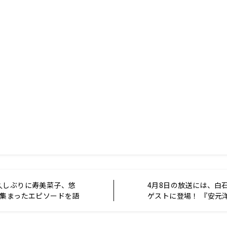
久しぶりに寿美菜子、悠
4月8日の放送には、白
で集まったエピソードを語
ゲストに登場！ 『安元
日「早見沙織のふり～す
るセールスマン（仮）
～