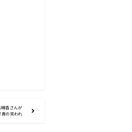
石晴香さんが
洋貴の笑われ
』