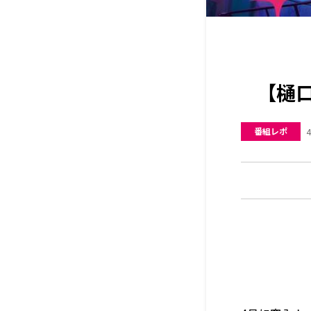
【樋口
番組レポ
4