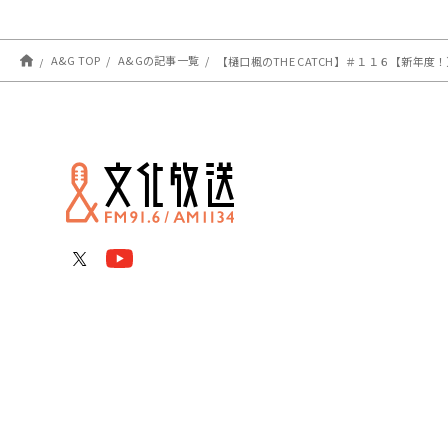
A&G TOP
A&Gの記事一覧
【樋口楓のTHE CATCH】＃１１６【新年度