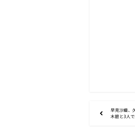
早見沙織、
木碧と3人
る～４月２
たいる♪」