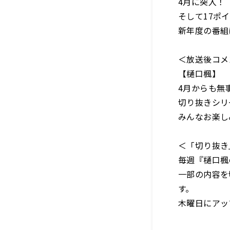
4月に突入！
そして17ポ
新年度の番組
＜放送後コメ
【樋口楓】
4月からも無
切り抜きシリ
みんなお楽し
＜「切り抜き
毎週『樋口楓の
一部の内容を切
す。
木曜日にアッ