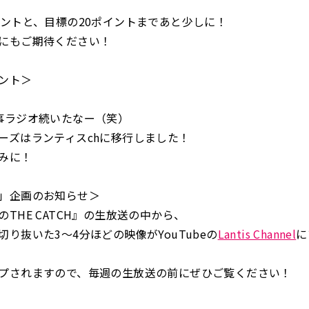
イントと、目標の20ポイントまであと少しに！
にもご期待ください！
ント＞
事ラジオ続いたなー（笑）
ーズはランティスchに移行しました！
みに！
」企画のお知らせ＞
THE CATCH』の生放送の中から、
り抜いた3～4分ほどの映像がYouTubeの
Lantis Channel
に
プされますので、毎週の生放送の前にぜひご覧ください！