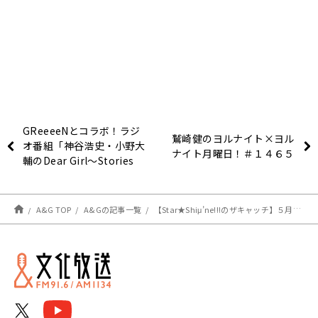
GReeeeNとコラボ！ラジ
鷲崎健のヨルナイト×ヨル
オ番組「神谷浩史・小野大
ナイト月曜日！＃１４６５
輔のDear Girl～Stories
～」第15弾主題歌「＝」6
月23日CD発売！スペシャ
ルメッセージ公開！
A&G TOP
A&Gの記事一覧
【Star★Shiμ’ne!!!のザキャッチ】５月３日のメールテーマ！