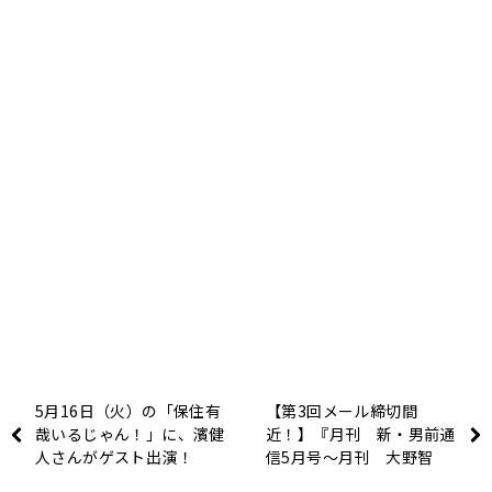
5月16日（火）の「保住有
【第3回メール締切間
哉いるじゃん！」に、濱健
近！】『月刊 新・男前通
人さんがゲスト出演！
信5月号～月刊 大野智
敬』