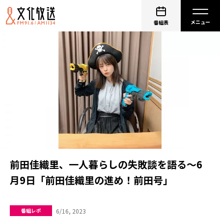
番組表
前田佳織里、一人暮らしの失敗談を語る～6
月9日「前田佳織里の進め！前田号」
6/16, 2023
番組レポ