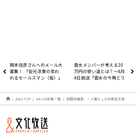
岡本信彦さんへのメール大
雲水メンバーが考える10
募集！ 『安元洋貴の笑わ
万円の使い道とは？〜6月
れるセールスマン（仮）』
4日放送『雲水の今晩どう
しましょう！？』
A&G TOP
A&Gの記事一覧
前田佳織里、一人暮らしの失敗談を語る～6月9日「前田佳織里の進め！前田号」