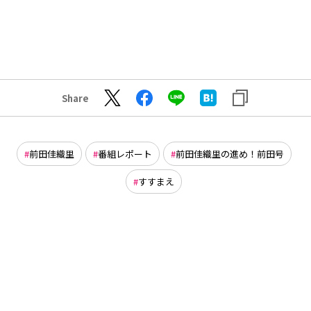
Share
前田佳織里
番組レポート
前田佳織里の進め！前田号
すすまえ