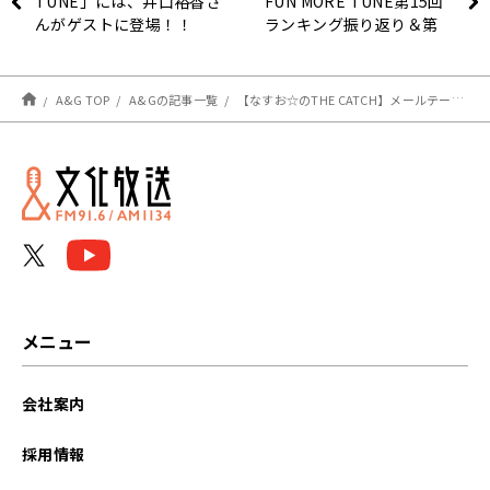
TUNE」には、井口裕香さ
FUN MORE TUNE第15回
んがゲストに登場！！
ランキング振り返り＆第
16回 注目楽曲紹介
A&G TOP
A&Gの記事一覧
【なすお☆のTHE CATCH】メールテーマ「かがやけ！なつお☆選手権」＆占いコーナー！ 収録回のお知らせ！
メニュー
会社案内
採用情報