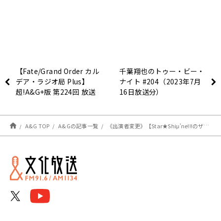
【Fate/Grand Order カル
千葉翔也のトゥー・ビー・
デア・ラジオ局 Plus】
ナイト #204（2023年7月
超!A&G+版 第224回 放送
16日放送分）
レポート
A&G TOP
A&Gの記事一覧
《出演者変更》【Star★Shiμ’ne!!!のザキャッチ】特別ゲストに清水彩香さんが登場！ ７月１９日のメールテーマ