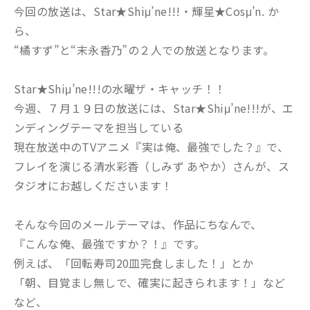
今回の放送は、Star★Shiμ’ne!!!・輝星★Cosμ’n. か
ら、
“橘すず”と“末永香乃”の２人での放送となります。
Star★Shiμ’ne!!!の水曜ザ・キャッチ！！
今週、７月１９日の放送には、Star★Shiμ’ne!!!が、エ
ンディングテーマを担当している
現在放送中のTVアニメ『実は俺、最強でした？』で、
フレイを演じる清水彩香（しみず あやか）さんが、ス
タジオにお越しくださいます！
そんな今回のメールテーマは、作品にちなんで、
『こんな俺、最強ですか？！』です。
例えば、「回転寿司20皿完食しました！」とか
「朝、目覚まし無しで、確実に起きられます！」など
など、