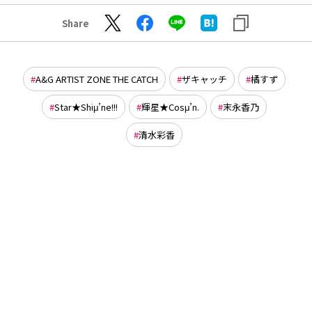
Share
A&G ARTIST ZONE THE CATCH
ザキャッチ
橘すず
Star★Shiμ’ne!!!
輝星★Cosμ’n.
末永香乃
清水彩香