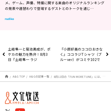
メ、ゲーム、声優、特撮に関する楽曲のオリジナルランキング
の発表や週替わりで登場するゲストとのトークを通じ…
土岐隼一と菊池勇成が、ポ
『小原好美のココロおきな
ケカの魅力を熱弁！8月3
く』ココラジTシャツ（ブ
日『土岐隼一 ラジ
ルーver）がコミケ102で
オ“Time with You”』
発売決定！
A&G TOP
A&Gの記事一覧
8月12日の「FUN MORE TUNE」には、麻倉ももさんがゲストに登場！！