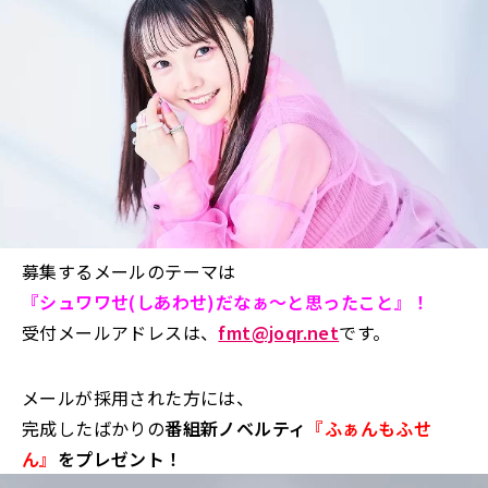
募集するメールのテーマは
『シュワワせ(しあわせ)だなぁ～と思ったこと
』！
受付メールアドレスは、
fmt@joqr.net
です。
メールが採用された方には、
完成したばかりの
番組新ノベルティ
『ふぁんもふせ
ん』
をプレゼント！