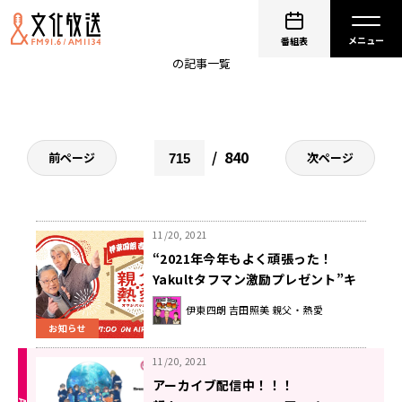
お知らせ
番組表
の記事一覧
840
前ページ
次ページ
11/20, 2021
“2021年今年もよく頑張った！
Yakultタフマン激励プレゼント”キ
ャンペーン
伊東四朗 吉田照美 親父・熱愛
お知らせ
11/20, 2021
アーカイブ配信中！！！