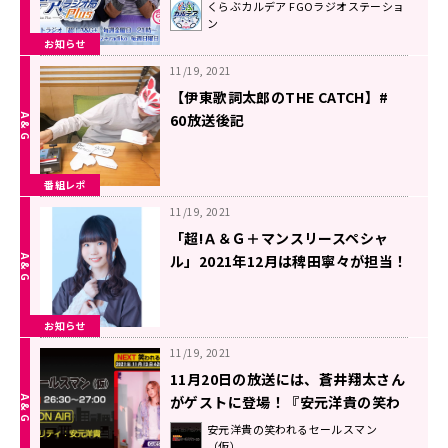
くらぶカルデア FGOラジオステーショ
ン
お知らせ
11/19, 2021
【伊東歌詞太郎のTHE CATCH】#
60放送後記
番組レポ
11/19, 2021
「超!Ａ＆Ｇ＋マンスリースペシャ
ル」2021年12月は稗田寧々が担当！
12月1日放送開始！
お知らせ
11/19, 2021
11月20日の放送には、蒼井翔太さん
がゲストに登場！『安元洋貴の笑わ
れるセールスマン（仮）』
安元洋貴の笑われるセールスマン
（仮）