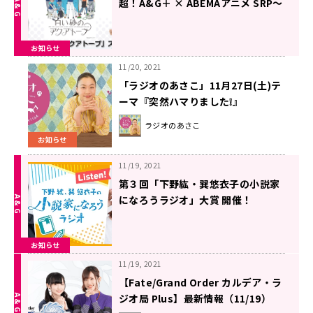
超！A&G＋ × ABEMAアニメ SRP～
「白い砂のアクアトープ」スペシャ
ル～前編
お知らせ
11/20, 2021
「ラジオのあさこ」11月27日(土)テ
ーマ『突然ハマりました❕』
ラジオのあさこ
お知らせ
11/19, 2021
第３回「下野紘・巽悠衣子の小説家
になろうラジオ」大賞 開催！
お知らせ
11/19, 2021
【Fate/Grand Order カルデア・ラ
ジオ局 Plus】最新情報（11/19）