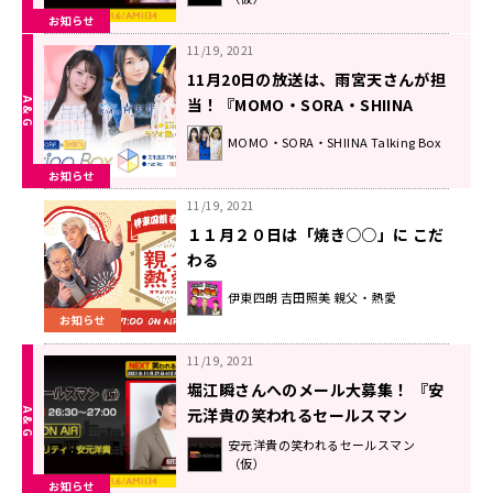
お知らせ
11/19, 2021
11月20日の放送は、雨宮天さんが担
当！『MOMO・SORA・SHIINA
Talking Box』
MOMO・SORA・SHIINA Talking Box
お知らせ
11/19, 2021
１１月２０日は「焼き○○」に こだ
わる
伊東四朗 吉田照美 親父・熱愛
お知らせ
11/19, 2021
堀江瞬さんへのメール大募集！ 『安
元洋貴の笑われるセールスマン
（仮）』
安元洋貴の笑われるセールスマン
（仮）
お知らせ