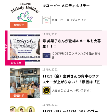
キユーピー メロディホリデー
キユーピー メロディホリデー
お知らせ
11/19, 2021
寿 美菜子さんが登場＆メールも大募
集！！！
IDOLY PRIDEコンバンハから始まる
IDOLY PRIDE コンバンハから始まる物
語
物語
お知らせ
12月5日（日）放送
11/19, 2021
11/19（金）室井さんの背中のファ
スナーが上がらない！？原因は「五
十肩」！
大竹まこと ゴールデンラジオ！
番組レポ
11/19, 2021
11/22（月）～11/26（金）のゴール