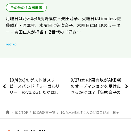
その他の主な出演者
月曜日は乃木坂46長嶋凛桜・矢田萌華、火曜日はtimelesz佐
藤勝利・原嘉孝、水曜日は矢吹奈子、木曜日はM!LKのリーダ
ー・吉田仁人が担当！ Z世代の「好き…
10/4(水)のゲストはスリー
9/27(水)小栗有以がAKB48
ピースバンド「リーガルリ
のオーディションを受けた
リー」のVo.&Gt. たかはし
きっかけは？【矢吹奈子の
ほのかさん！【矢吹奈子の
レコメン！】
レコメン！】
I&C TOP
I&Cの記事一覧
10/4(水)横尾渉くんのソロラジオ！藤ヶ谷くんからのお誘いへの答えは？