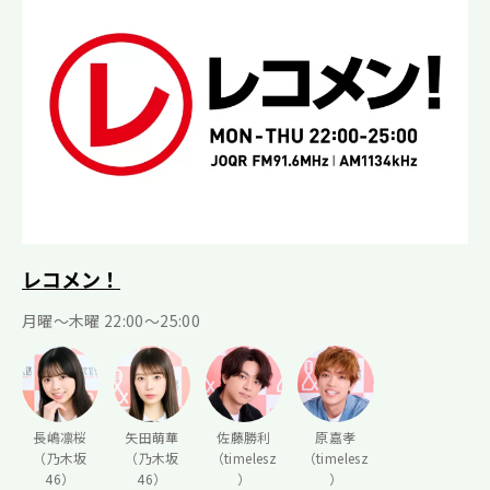
レコメン！
月曜〜木曜 22:00〜25:00
長嶋凛桜
矢田萌華
佐藤勝利
原嘉孝
（乃木坂
（乃木坂
（timelesz
（timelesz
46）
46）
）
）