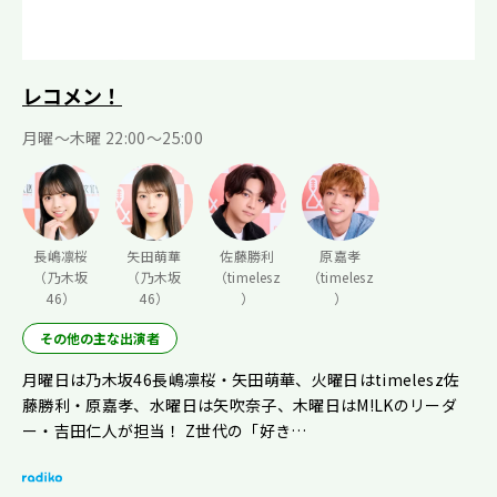
レコメン！
月曜〜木曜 22:00〜25:00
長嶋凛桜
矢田萌華
佐藤勝利
原嘉孝
（乃木坂
（乃木坂
（timelesz
（timelesz
46）
46）
）
）
その他の主な出演者
月曜日は乃木坂46長嶋凛桜・矢田萌華、火曜日はtimelesz佐
藤勝利・原嘉孝、水曜日は矢吹奈子、木曜日はM!LKのリーダ
ー・吉田仁人が担当！ Z世代の「好き…