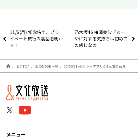
11/6(月) 知念侑李、プラ
乃木坂46 梅澤美波「あー
イベート旅行の裏話を明か
やに対する気持ちは初めて
す！
の感じなの」
I&C TOP
I&Cの記事一覧
10/30(月)タクシーアプリCM出演の石井杏奈、タクシーに乗った時そのCMを見る？【駒木根葵汰のレコメン！】
メニュー