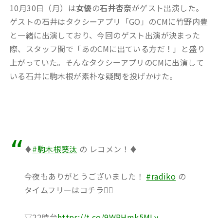
10月30日（月）は
女優
の
石井杏奈
がゲスト出演した。
ゲストの石井はタクシーアプリ「GO」のCMに竹野内豊
と一緒に出演しており、今回のゲスト出演が決まった
際、スタッフ間で「あのCMに出ている方だ！」と盛り
上がっていた。そんなタクシーアプリのCMに出演して
いる石井に駒木根が素朴な疑問を投げかけた。
♦️
#駒木根葵汰
の レコメン！♦️
今夜もありがとうございました！
#radiko
の
タイムフリーはコチラ💁‍♀️
▽22時台
https://t.co/9WRHmk5MLy