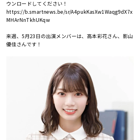
ウンロードしてください！
https://b.smartnews.be/sr/A4pukKasXw1Waqg9dX7x
MHArNnTkhUKqw
来週、
5
月
23
日の出演メンバーは、高本彩花さん、影山
優佳さんです！