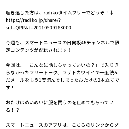
聴き逃した方は、
radiko
タイムフリーでどうぞ！
↓
https://radiko.jp/share/?
sid=QRR&t=20210509183000
今週も、スマートニュースの日向坂
46
チャンネルで限
定コンテンツが配信されます！
今回は、「こんなに話しちゃっていいの？」で入りき
らなかったフリートーク、ワザトカワイイで一度読ん
だメールをもう
1
度読んでしまったおたけの
2
本立てで
す！
おたけはめいめいに服を買うのを止めてもらってい
る！？
スマートニュースのアプリは、こちらのリンクからダ