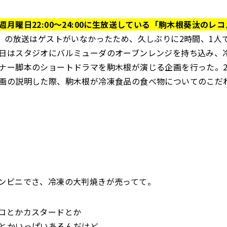
週月曜日22:00～24:00に生放送している「駒木根葵汰のレ
月）の放送はゲストがいなかったため、久しぶりに2時間、1人
日はスタジオにバルミューダのオーブンレンジを持ち込み、
ナー脚本のショートドラマを駒木根が演じる企画を行った。2
画の説明した際、駒木根が冷凍食品の食べ物についてのこだ
ンビニでさ、冷凍の大判焼きが売ってて。
コとかカスタードとか
とかいっぱいあるんだけど。