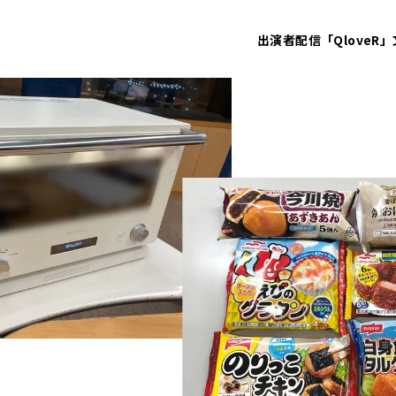
出演者
配信「QloveR」