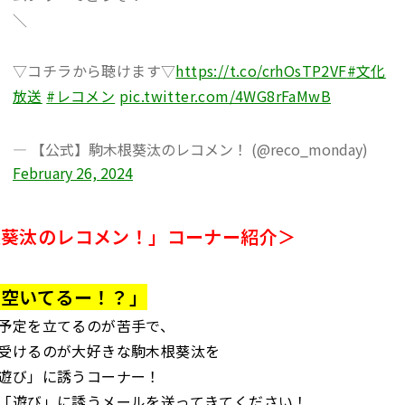
＼
▽コチラから聴けます▽
https://t.co/crhOsTP2VF
#文化
放送
#レコメン
pic.twitter.com/4WG8rFaMwB
— 【公式】駒木根葵汰のレコメン！ (@reco_monday)
February 26, 2024
根葵汰のレコメン！」コーナー紹介＞
！空いてるー！？」
予定を立てるのが苦手で、
受けるのが大好きな駒木根葵汰を
遊び」に誘うコーナー！
「遊び」に誘うメールを送ってきてください！