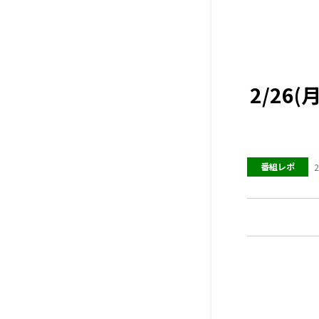
2/2
番組レポ
2