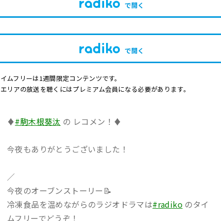
で開く
で開く
イムフリーは1週間限定コンテンツです。
他エリアの放送を聴くにはプレミアム会員になる必要があります。
♦️
#駒木根葵汰
の レコメン！♦️
今夜もありがとうございました！
／
今夜のオーブンストーリー📝
冷凍食品を温めながらのラジオドラマは
#radiko
のタイ
ムフリーでどうぞ！