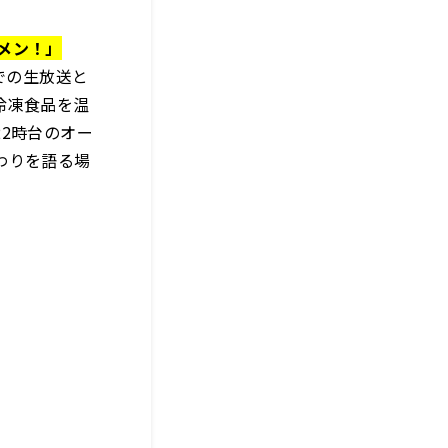
コメン！」
での生放送と
冷凍食品を温
2時台のオー
わりを語る場