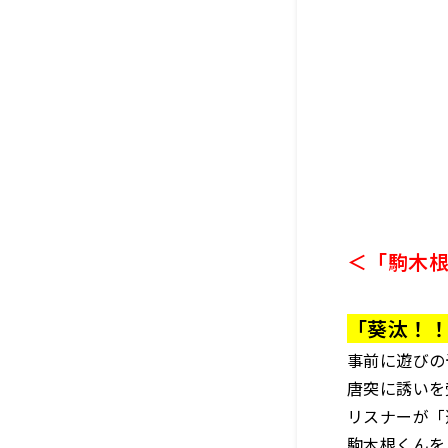
＜「駒木
「葵汰！
事前に遊びの
唐突に誘いを
リスナーが「
駒木根くんを