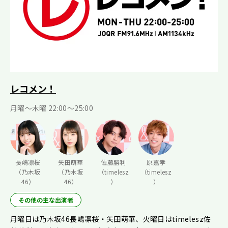
レコメン！
月曜〜木曜 22:00〜25:00
長嶋凛桜
矢田萌華
佐藤勝利
原嘉孝
（乃木坂
（乃木坂
（timelesz
（timelesz
46）
46）
）
）
その他の主な出演者
月曜日は乃木坂46長嶋凛桜・矢田萌華、火曜日はtimelesz佐