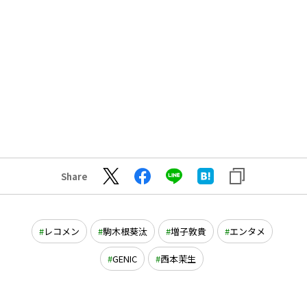
Share
レコメン
駒木根葵汰
増子敦貴
エンタメ
GENIC
西本茉生