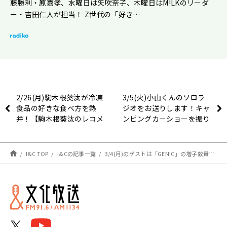
藤勝利・原嘉孝、水曜日は矢吹奈子、木曜日はM!LKのリーダ
ー・吉田仁人が担当！ Z世代の「好き…
2/26(月)駒木根葵汰が冷凍
3/5(火)小山くんのソロラ
食品の好きな食べ方を熱
ジオをお送りします！キャ
弁！【駒木根葵汰のレコメ
ンピングカーショーを振り
ン！】
返ります！
I&C TOP
I&Cの記事一覧
3/4(月)のゲストは「GENIC」の増子敦貴さんと西本茉生さん！【駒木根葵汰のレコメン！】