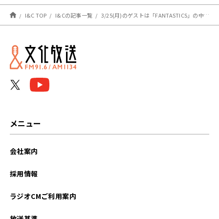
「えっ！？」
I&C TOP
I&Cの記事一覧
3/25(月)のゲストは「FANTASTICS」の中島颯太さん！【駒木根葵汰のレコメン！】
メニュー
会社案内
採用情報
ラジオCMご利用案内
放送基準