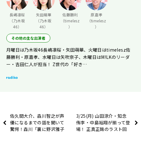
長嶋凛桜
矢田萌華
佐藤勝利
原嘉孝
（乃木坂
（乃木坂
（timelesz
（timelesz
46）
46）
）
）
その他の主な出演者
月曜日は乃木坂46長嶋凛桜・矢田萌華、火曜日はtimelesz佐
藤勝利・原嘉孝、水曜日は矢吹奈子、木曜日はM!LKのリーダ
ー・吉田仁人が担当！ Z世代の「好き…
佐久間大介、森川智之が声
3/25(月) 山田涼介・知念
優になるまでの話を聞いて
侑李・中島裕翔が揃って登
驚愕！森川「裏に野沢雅子
場！ 正真正銘のラスト回
さんが住んでて」佐久間
です！